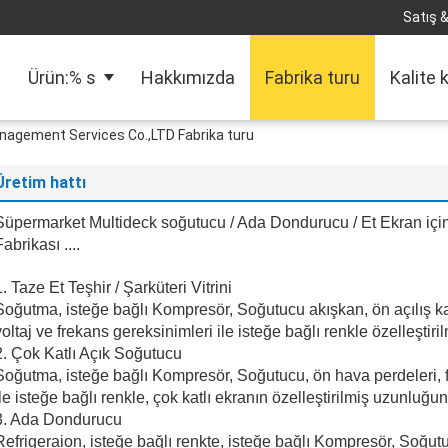
Satış &
Ürün:% s
Hakkımızda
Fabrika turu
Kalite 
anagement Services Co.,LTD Fabrika turu
Üretim hattı
Süpermarket Multideck soğutucu / Ada Dondurucu / Et Ekran i
Fabrikası ....
1. Taze Et Teşhir / Şarküteri Vitrini
Soğutma, isteğe bağlı Kompresör, Soğutucu akışkan, ön açılış kapı
voltaj ve frekans gereksinimleri ile isteğe bağlı renkle özelleştiri
2. Çok Katlı Açık Soğutucu
Soğutma, isteğe bağlı Kompresör, Soğutucu, ön hava perdeleri, fa
ile isteğe bağlı renkle, çok katlı ekranın özelleştirilmiş uzunluğunu
3. Ada Dondurucu
Refrigeraion, isteğe bağlı renkte, isteğe bağlı Kompresör, Soğut