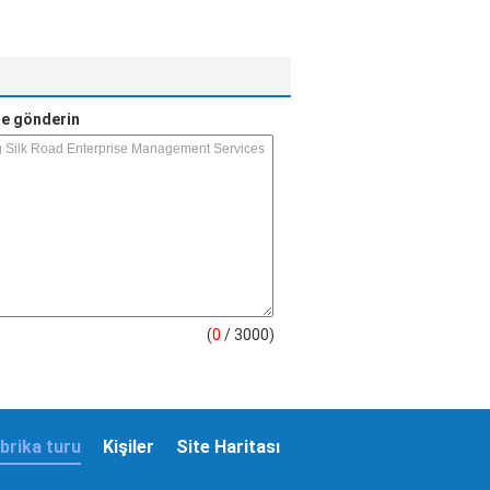
e gönderin
(
0
/ 3000)
brika turu
Kişiler
Site Haritası