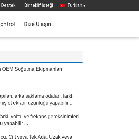
 Destek :
Bir teklif isteği
Turkish
kontrol
Bize Ulaşın
çin OEM Soğutma Ekipmanları
ları, arka saklama odaları, farklı
lmiş et ekranı uzunluğu yapabilir ...
rklı voltaj ve frekans gereksinimleri
 yapabilir ...
ucu, Çift veya Tek Ada, Uzak veya