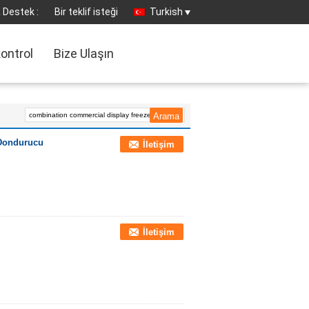
 Destek :
Bir teklif isteği
Turkish
kontrol
Bize Ulaşın
 Dondurucu
İletişim
İletişim