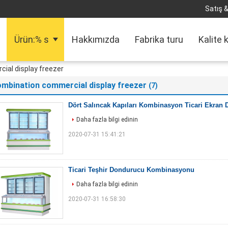
Satış &
Ürün:% s
Hakkımızda
Fabrika turu
Kalite 
ial display freezer
mbination commercial display freezer
(7)
Dört Salıncak Kapıları Kombinasyon Ticari Ekran
Daha fazla bilgi edinin
2020-07-31 15:41:21
Ticari Teşhir Dondurucu Kombinasyonu
Daha fazla bilgi edinin
2020-07-31 16:58:30