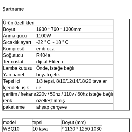
Şartname
Ürün özellikleri
Boyut
1930 * 760 * 1300mm
Anma gücü
1100W
Sıcaklık ayarı
-22 ° C ~ 18 ° C
Kompresör
embroca
Soğutucu
R404a
Termostat
dijital Elitech
Lamba kutusu
Önde, isteğe bağlı
Yan panel
boyalı çelik
Tepsi içi
1/3 tepsi, 8/10/12/14/18/20 tavalar
İçerideki ışık
ile
gerilim / frekans
220v / 50hz / 110v / 60hz isteğe bağlı
renk
özelleştirilmiş
paketleme
ahşap çerçeve
model
tepsi
Boyut (mm)
WBQ10
10 tava
* 1130 * 1250 1030