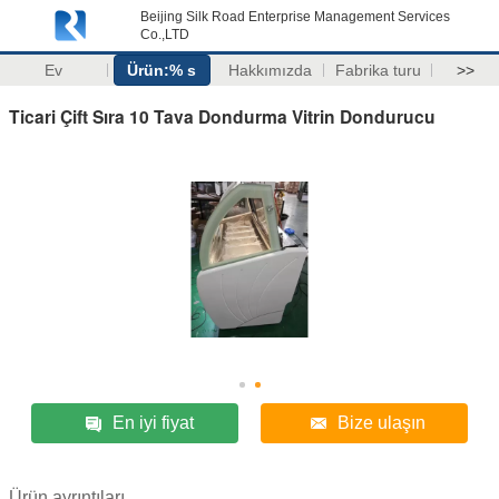
Beijing Silk Road Enterprise Management Services
Co.,LTD
Ev
Ürün:% s
Hakkımızda
Fabrika turu
>>
Ticari Çift Sıra 10 Tava Dondurma Vitrin Dondurucu
En iyi fiyat
Bize ulaşın
Ürün ayrıntıları