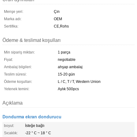
Menşe yeri:
Çin
Marka adı:
OEM
Sertifika:
CE,Rohs
Ödeme & teslimat koşulları
Min sipariş miktarı:
1 parça
Fiyat:
negotiable
Ambalaj bilgileri:
ahşap ambalaj
Teslim süresi:
15-20 gün
Ödeme koşulları:
L / C, T / T, Western Union
Yetenek temini:
Aylık 500pcs
Açıklama
Dondurma ekran dondurucu
boyut:
İsteğe bağlı
Sıcaklık:
-22 ° C ~ 18 ° C