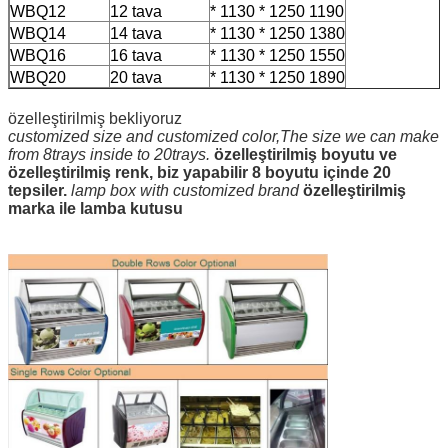
WBQ12
12 tava
* 1130 * 1250 1190
WBQ14
14 tava
* 1130 * 1250 1380
WBQ16
16 tava
* 1130 * 1250 1550
WBQ20
20 tava
* 1130 * 1250 1890
özelleştirilmiş bekliyoruz
customized size and customized color,The size we can make
from 8trays inside to 20trays.
özelleştirilmiş boyutu ve
özelleştirilmiş renk, biz yapabilir 8 boyutu içinde 20
tepsiler.
lamp box with customized brand
özelleştirilmiş
marka ile lamba kutusu