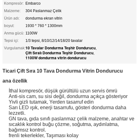
Kompresör:
Embarco
Malzeme:
304 Paslanmaz Çelik
Ürün adı:
dondurma ekran vitrin
boyut:
1930 * 760 * 1300mm
Anma gücü:
1100W
Tepsi içi:
1/3 tepsi, 8/10/12/14/18/20 tavalar
10 Tavalar Dondurma Teşhir Dondurucu
Vurgulamak:
,
Çift Sıralı Dondurma Teşhir Dondurucu
,
1100W dondurma vitrin dondurucu
Ticari Çift Sıra 10 Tava Dondurma Vitrin Dondurucu
ana özellik
İthal kompresör, düşük gürültülü uzun servis ömrü
Anti-sis cam, su sisi değil, dondurma açıkça gösteriyor
Yivli gizli tutamak, Yerden tasarruf edin
Sarı LED ışık, enerji tasarrufu, gösteri dondurma daha
lezzetli.
GN tava, gıda sınıfı paslanmaz çelik malzeme, anahtar ve
sıcaklık kontrol buğu çözme, soğutma, aydınlatma,
bağımsız kontrol.
frenli tekerlekler, Taşıması kolay