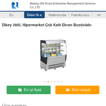
Beijing Silk Road Enterprise Management Services
Co.,LTD
Ev
Ürün:% s
Hakkımızda
Fabrika turu
>>
Dikey 380L Hipermarket Çok Katlı Ekran Buzdolabı
En iyi fiyat
Bize ulaşın
Ürün ayrıntıları