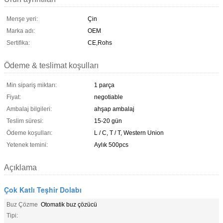
Menşe yeri:
Çin
Marka adı:
OEM
Sertifika:
CE,Rohs
Ödeme & teslimat koşulları
Min sipariş miktarı:
1 parça
Fiyat:
negotiable
Ambalaj bilgileri:
ahşap ambalaj
Teslim süresi:
15-20 gün
Ödeme koşulları:
L / C, T / T, Western Union
Yetenek temini:
Aylık 500pcs
Açıklama
Çok Katlı Teşhir Dolabı
Buz Çözme
Otomatik buz çözücü
Tipi: