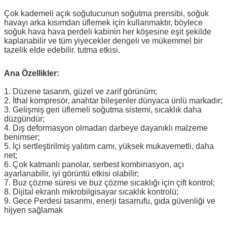
Çok kademeli açık soğutucunun soğutma prensibi, soğuk
havayı arka kısımdan üflemek için kullanmaktır, böylece
soğuk hava hava perdeli kabinin her köşesine eşit şekilde
kaplanabilir ve tüm yiyecekler dengeli ve mükemmel bir
tazelik elde edebilir. tutma etkisi.
Ana Özellikler:
1. Düzene tasarım, güzel ve zarif görünüm;
2. İthal kompresör, anahtar bileşenler dünyaca ünlü markadır;
3. Gelişmiş geri üflemeli soğutma sistemi, sıcaklık daha
düzgündür;
4. Dış deformasyon olmadan darbeye dayanıklı malzeme
benimser;
5. İçi sertleştirilmiş yalıtım camı, yüksek mukavemetli, daha
net;
6. Çok katmanlı panolar, serbest kombinasyon, açı
ayarlanabilir, iyi görüntü etkisi olabilir;
7. Buz çözme süresi ve buz çözme sıcaklığı için çift kontrol;
8. Dijital ekranlı mikrobilgisayar sıcaklık kontrolü;
9. Gece Perdesi tasarımı, enerji tasarrufu, gıda güvenliği ve
hijyen sağlamak