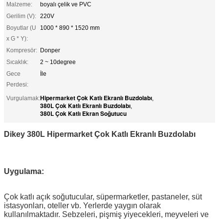
Malzeme:
boyalı çelik ve PVC
Gerilim (V):
220V
Boyutlar (U
1000 * 890 * 1520 mm
x G * Y):
Kompresör:
Donper
Sıcaklık:
2 ~ 10degree
Gece
İle
Perdesi:
Hipermarket Çok Katlı Ekranlı Buzdolabı
Vurgulamak:
,
380L Çok Katlı Ekranlı Buzdolabı
,
380L Çok Katlı Ekran Soğutucu
Dikey 380L Hipermarket Çok Katlı Ekranlı Buzdolabı
Uygulama:
Çok katlı açık soğutucular, süpermarketler, pastaneler, süt
istasyonları, oteller vb. Yerlerde yaygın olarak
kullanılmaktadır. Sebzeleri, pişmiş yiyecekleri, meyveleri ve