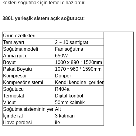
kekleri soğutmak için temel cihazlardır.
380L yerleşik sistem açık soğutucu:
Ürün özellikleri
Tem ayarı
2 ~ 10 santigrat
Soğutma modeli
Fan soğutma
Anma gücü
650W
Boyut
1000 x 890 * 1520mm
Paket Boyutu
1070 * 960 * 1590mm
Kompresör
Donper
Kompresör sistemi
Kendi kendine içerirler
Soğutucu
R404a
Termostat
Dijital kontrol
Vücut
50mm kalınlık
Soğutma sisteminin yeri
Alt
İçinde raf
3 katman
Hava perdesi
ile