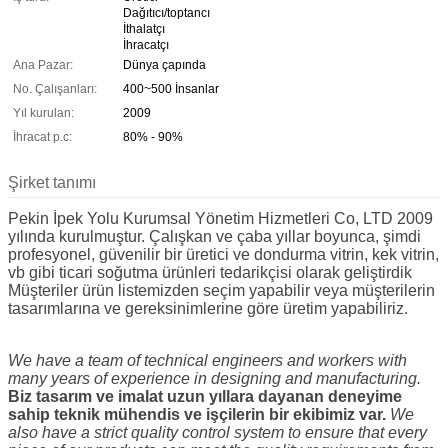
Dağıtıcı/toptancı
İthalatçı
İhracatçı
Ana Pazar:
Dünya çapında
No. Çalışanları:
400~500 İnsanlar
Yıl kurulan:
2009
İhracat p.c:
80% - 90%
Şirket tanımı
Pekin İpek Yolu Kurumsal Yönetim Hizmetleri Co, LTD 2009
yılında kurulmuştur. Çalışkan ve çaba yıllar boyunca, şimdi
profesyonel, güvenilir bir üretici ve dondurma vitrin, kek vitrin,
vb gibi ticari soğutma ürünleri tedarikçisi olarak geliştirdik
Müşteriler ürün listemizden seçim yapabilir veya müşterilerin
tasarımlarına ve gereksinimlerine göre üretim yapabiliriz.
We have a team of technical engineers and workers with
many years of experience in designing and manufacturing.
Biz tasarım ve imalat uzun yıllara dayanan deneyime
sahip teknik mühendis ve işçilerin bir ekibimiz var.
We
also have a strict quality control system to ensure that every