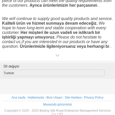
piece of our products can meet the quality requirements from
the customers.
Ayrıca ürünlerimizin her parçasının
müşterilerden gelen kalite gereksinimlerini
karşılayabilmesini sağlamak için sıkı bir kalite kontrol
We will continue to supply good quality products and service.
sistemine sahibiz.
Also we provide with excellent after-sale
Kaliteli ürün ve hizmet sunmaya devam edeceğiz.
We
service to satisfy our customers in case they have any
hope to have long-term and stable cooperation with every
question or problem.
Ayrıca herhangi bir soru veya sorun
customer.
Her müşteri ile uzun vadeli ve istikrarlı bir
olması durumunda müşterilerimizi memnun etmek için
işbirliği yapmayı umuyoruz.
Please do not hesitate to
mükemmel satış sonrası hizmet sunuyoruz.
contact us if you are interested in our products or have any
question.
Ürünlerimizle ilgileniyorsanız veya herhangi bir
sorunuz varsa lütfen bizimle iletişime geçmekten
çekinmeyin.
Dil değiştir
Turkish
Ana sayfa
|
Hakkımızda
|
Bize Ulaşın
|
Site Haritası
|
Privacy Policy
Masaüstü görünümü
Copyright © 2020 - 2025 Beijing Silk Road Enterprise Management Services
Co.,LTD.