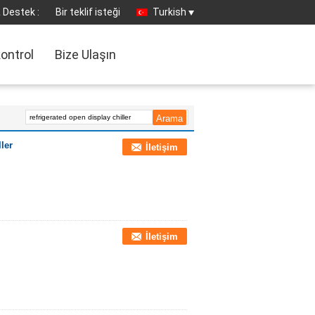
 Destek :
Bir teklif isteği
Turkish
kontrol
Bize Ulaşın
ler
İletişim
İletişim