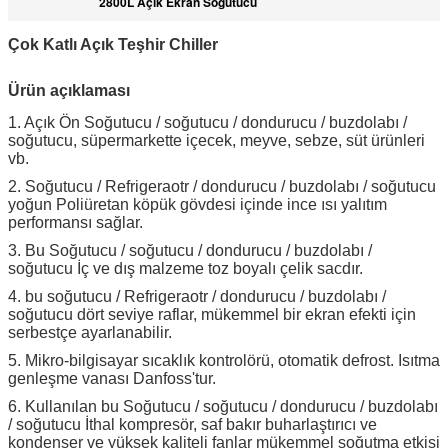
2800L Açık Ekran Soğutucu
Çok Katlı Açık Teşhir Chiller
Ürün açıklaması
1. Açık Ön Soğutucu / soğutucu / dondurucu / buzdolabı /
soğutucu, süpermarkette içecek, meyve, sebze, süt ürünleri
vb.
2. Soğutucu / Refrigeraotr / dondurucu / buzdolabı / soğutucu
yoğun Poliüretan köpük gövdesi içinde ince ısı yalıtım
performansı sağlar.
3. Bu Soğutucu / soğutucu / dondurucu / buzdolabı /
soğutucu İç ve dış malzeme toz boyalı çelik sacdır.
4. bu soğutucu / Refrigeraotr / dondurucu / buzdolabı /
soğutucu dört seviye raflar, mükemmel bir ekran efekti için
serbestçe ayarlanabilir.
5. Mikro-bilgisayar sıcaklık kontrolörü, otomatik defrost. Isıtma
genleşme vanası Danfoss'tur.
6. Kullanılan bu Soğutucu / soğutucu / dondurucu / buzdolabı
/ soğutucu İthal kompresör, saf bakır buharlaştırıcı ve
kondenser ve yüksek kaliteli fanlar mükemmel soğutma etkisi