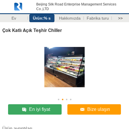
Beijing Silk Road Enterprise Management Services
Co.,LTD
Ev
Ürün:% s
Hakkımızda
Fabrika turu
>>
Çok Katlı Açık Teşhir Chiller
En iyi fiyat
Bize ulaşın
Ürün ayrıntıları