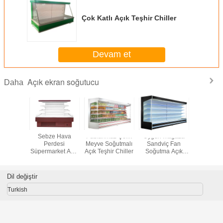
Çok Katlı Açık Teşhir Chiller
Devam et
Açık ekran soğutucu
Daha
oğutucu
Sebze Hava
Paslanmaz Çelik
Uygun Mağaza
Süpermark
d Ticari
Perdesi
Meyve Soğutmalı
Sandviç Fan
Teşhir C
üverte
Süpermarket Açık
Açık Teşhir Chiller
Soğutma Açık
tucu
Vitrin Soğutucu
Ekran Chiller
Dil değiştir
Turkish