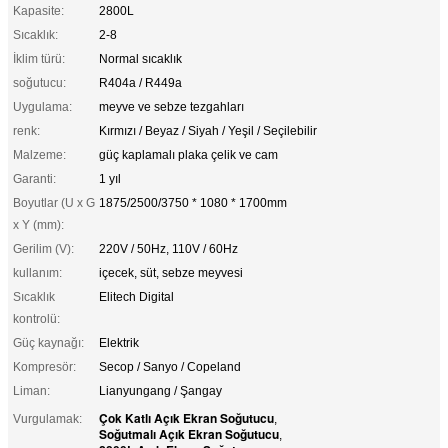
Kapasite:
2800L
Sıcaklık:
2-8
İklim türü:
Normal sıcaklık
soğutucu:
R404a / R449a
Uygulama:
meyve ve sebze tezgahları
renk:
Kırmızı / Beyaz / Siyah / Yeşil / Seçilebilir
Malzeme:
güç kaplamalı plaka çelik ve cam
Garanti:
1 yıl
Boyutlar (U x G
1875/2500/3750 * 1080 * 1700mm
x Y (mm):
Gerilim (V):
220V / 50Hz, 110V / 60Hz
kullanım:
içecek, süt, sebze meyvesi
Sıcaklık
Elitech Digital
kontrolü:
Güç kaynağı:
Elektrik
Kompresör:
Secop / Sanyo / Copeland
Liman:
Lianyungang / Şangay
Çok Katlı Açık Ekran Soğutucu
Vurgulamak:
,
Soğutmalı Açık Ekran Soğutucu
,