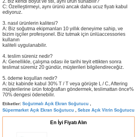
2. biz kendi boyut ve stil, aynı ürün sunabilir?
C: Özelleştirmeyi, aynı ürünü ancak daha ucuz fiyatı kabul
ediyoruz.
3. nasıl ürünlerin kalitesi?
A: Biz soğutma ekipmanları 10 yıllık deneyime sahip, ve
bizim işçiler profesyonel. Biz tutmak için ünlüaccessories
kullanın
kaliteli uygulanabilir.
4. teslim süreniz nedir?
A: Genellikle, çalışma odası ile tarihi teyit ettikten sonra
teslimat süremiz 20 gündür, müşterileri bilgilendireceğiz.
5. ödeme koşulları nedir?
A: biz kabinde kabul 30% T / T veya görüşte L / C, Aftering
müşterilerine ürün fotoğrafları göndermek, teslimattan önce%
70% dengesi ödenebilir.
Soğutmalı Açık Ekran Soğutucu
Etiketler:
,
Süpermarket Açık Ekran Soğutucu
Sebze Açık Vitrin Soğutucu
,
En İyi Fiyatı Alın