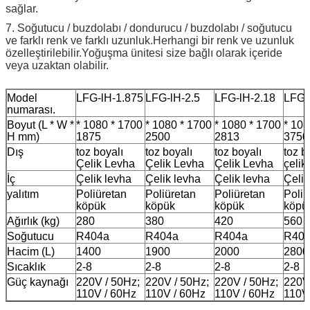
sağlar.
7. Soğutucu / buzdolabı / dondurucu / buzdolabı / soğutucu
ve farklı renk ve farklı uzunluk.Herhangi bir renk ve uzunluk
özelleştirilebilir.Yoğuşma ünitesi size bağlı olarak içeride
veya uzaktan olabilir.
Model
LFG-lH-1.875
LFG-lH-2.5
LFG-lH-2.18
LFG-
numarası.
Boyut (L * W *
* 1080 * 1700
* 1080 * 1700
* 1080 * 1700
* 108
H mm)
1875
2500
2813
3750
Dış
toz boyalı
toz boyalı
toz boyalı
toz b
Çelik Levha
Çelik Levha
Çelik Levha
çelik
İç
Çelik levha
Çelik levha
Çelik levha
Çelik
yalıtım
Poliüretan
Poliüretan
Poliüretan
Poliü
köpük
köpük
köpük
köpü
Ağırlık (kg)
280
380
420
560
Soğutucu
R404a
R404a
R404a
R40
Hacim (L)
1400
1900
2000
2800
Sıcaklık
2-8
2-8
2-8
2-8
Güç kaynağı
220V / 50Hz;
220V / 50Hz;
220V / 50Hz;
220V
110V / 60Hz
110V / 60Hz
110V / 60Hz
110V