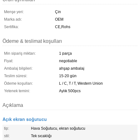
Menşe yeri:
Çin
Marka adı:
OEM
Sertifika:
CE,Rohs
Ödeme & teslimat koşulları
Min sipariş miktarı:
1 parça
Fiyat:
negotiable
Ambalaj bilgileri:
ahşap ambalaj
Teslim süresi:
15-20 gün
Ödeme koşulları:
L / C, T / T, Western Union
Yetenek temini:
Aylık 500pcs
Açıklama
Açık ekran soğutucu
tip:
Hava Soğutucu, ekran soğutucu
stil:
Tek sıcaklığı